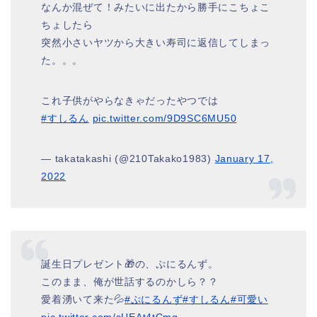
なんか混ぜて！みたいに出たから勝手にこちょこ
ちょしたら
突然小さいヤツから大きい寿司に返信してしまっ
た。。。
これ子供がやらなきゃだったやつでは
#すしるん
pic.twitter.com/9D9SC6MU50
— takatakashi (@210Takako1983)
January 17,
2022
誕生日プレゼント🎁の、ぷにるんず。
このまま、俺が世話するのかしら？？
愛着湧いて来た💦
#ぷにるんず
#すしるん
#可愛い
pic.twitter.com/sUEAt4tCmg