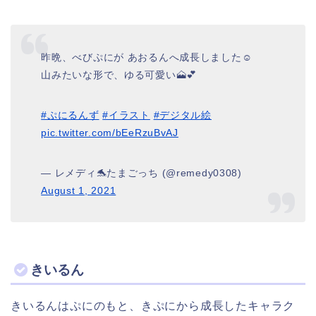
昨晩、べびぷにが あおるんへ成長しました☺️
山みたいな形で、ゆる可愛い🗻💕
#ぷにるんず
#イラスト
#デジタル絵
pic.twitter.com/bEeRzuBvAJ
— レメディ🐬たまごっち (@remedy0308)
August 1, 2021
きいるん
きいるんはぷにのもと、きぷにから成長したキャラク