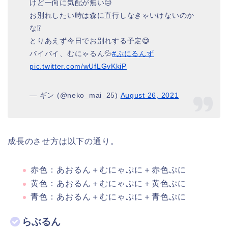
けど一向に気配が無い😥
お別れしたい時は森に直行しなきゃいけないのか
な⁉️
とりあえず今日でお別れする予定😅
バイバイ、むにゃるん💦
#ぷにるんず
pic.twitter.com/wUfLGvKkiP
— ギン (@neko_mai_25)
August 26, 2021
成長のさせ方は以下の通り。
赤色：あおるん＋むにゃぷに＋赤色ぷに
黄色：あおるん＋むにゃぷに＋黄色ぷに
青色：あおるん＋むにゃぷに＋青色ぷに
らぶるん