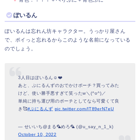
ぽいるん
ぽいるんは忘れん坊キャラクター。うっかり屋さん
で、ポイっと忘れるからこのような名前になっている
のでしょう。
3人目はぽいるん☺️❤️
あと、ぷにるんずのおでかけポーチ？買ってみた
けど、使い勝手悪すぎて笑ったw＼(^o^)／
単純に持ち運び用のポーチとしてなら可愛くて良
き🥰
#ぷにるんず
pic.twitter.com/lT89erN7eU
— せいいち@まる🦜めろ🦜 (@u_say_n_1_k)
October 10, 2022