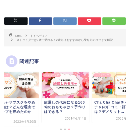
HOME
トイペディア
ストライダーは2歳で乗れる！2歳向けおすすめから乗り方のコツまで解説
関連記事
ペディア
トイペディア
トイペディア
もちゃサブスクをやめ
紐通しの代用になる100
Cha Cha Cha(チ
理由は？どんな理由で
均のおもちゃは？手作り
チャ)の口コミ・評判
イサブを辞めたのか
はできる？
は？デメリット...
.
2021年6月14日
2022年5
2022年4月20日