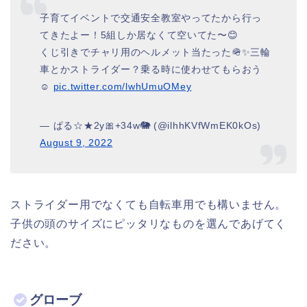
子育てイベントで交通安全教室やってたから行っ
てきたよー！5組しか居なくて空いてた〜😊
くじ引きでチャリ用のヘルメット当たった🪖✨三輪
車とかストライダー？乗る時に使わせてもらおう
☺️
pic.twitter.com/lwhUmuOMey
— ぱる☆★2y🎀+34w🐘 (@ilhhKVfWmEK0kOs)
August 9, 2022
ストライダー用でなくても自転車用でも構いません。
子供の頭のサイズにピッタリなものを選んであげてく
ださい。
グローブ