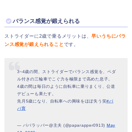
バランス感覚が鍛えられる
ストライダーに2歳で乗るメリットは、
早いうちにバラ
ンス感覚が鍛えられること
です。
3~4歳の間、ストライダーでバランス感覚を、ペダ
ル付きの三輪車でこぐ力を極限まで高めた息子。
4歳の間は毎日のように自転車に乗りまくり、公道
デビューも果たす。
先月5歳になり、自転車への興味をほぼ失う笑
#パ
パ育
— パパラッパー@主夫 (@paparapper0913)
May