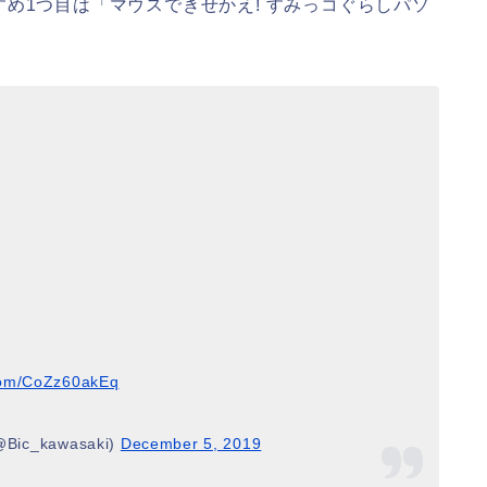
め1つ目は「マウスできせかえ! すみっコぐらしパソ
.com/CoZz60akEq
_kawasaki)
December 5, 2019