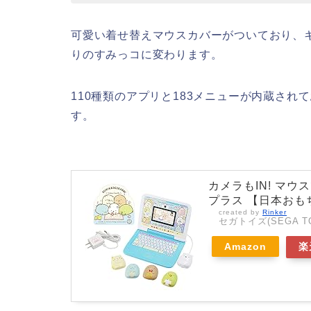
可愛い着せ替えマウスカバーがついており、
りのすみっコに変わります。
110種類のアプリと183メニューが内蔵さ
す。
カメラもIN! マ
プラス 【日本おも
created by
Rinker
セガトイズ(SEGA T
Amazon
楽