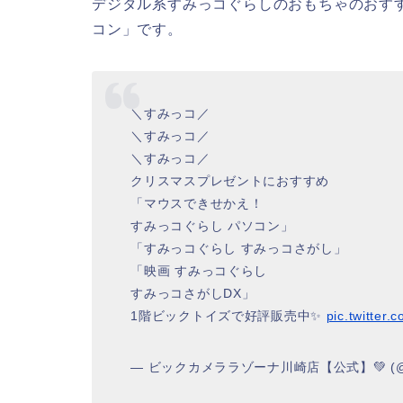
デジタル系すみっコぐらしのおもちゃのおすす
コン」です。
＼すみっコ／
＼すみっコ／
＼すみっコ／
クリスマスプレゼントにおすすめ
「マウスできせかえ！
すみっコぐらし パソコン」
「すみっコぐらし すみっコさがし」
「映画 すみっコぐらし
すみっコさがしDX」
1階ビックトイズで好評販売中✨
pic.twitter
— ビックカメララゾーナ川崎店【公式】💚 (@Bic