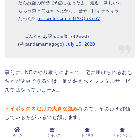
たら総額の関係で6点になったよ。最近、新しいお
もちゃ買ってなかったから、息子、目キラッキラ
だった✨
pic.twitter.com/nHAkQaKxrW
— ぱんだ@2y🐻＆0m🐰（40w6d）
(@pandamamagogo)
July 15, 2020
事前にLINEのやり取りによって自宅に届けられるおも
ちゃが変更できるのは、他のおもちゃレンタルサービ
スではやっていません。
トイボックスだけの大きな強み
なので、その点を評価
している方がいるのも頷けます。
ホーム
ランキング
トイサブ
チャチャチャ
おもちゃ変更だけではなく、LINEのやりとりが楽とい