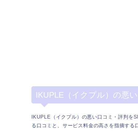
IKUPLE（イクプル）の悪
IKUPLE（イクプル）の悪い口コミ・評判を
る口コミと、サービス料金の高さを指摘する