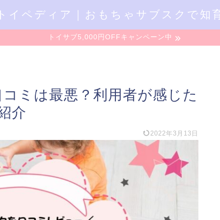
トイペディア｜おもちゃサブスクで知
トイサブ5,000円OFFキャンペーン中
の口コミは最悪？利用者が感じた
紹介
2022年3月13日