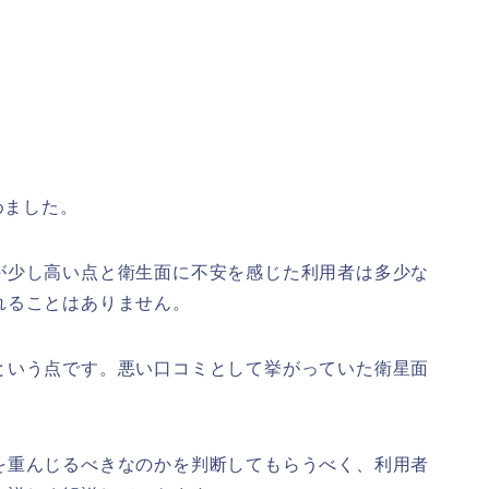
めました。
が少し高い点と衛生面に不安を感じた利用者は多少な
れることはありません。
という点です。悪い口コミとして挙がっていた衛星面
を重んじるべきなのかを判断してもらうべく、利用者