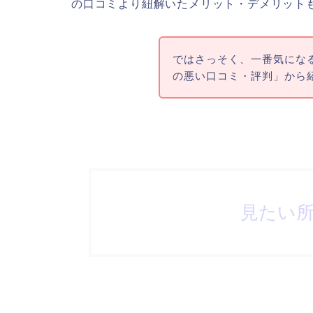
の口コミより紐解いたメリット・デメリット
ではさっそく、一番気になる
の悪い口コミ・評判」から
見たい