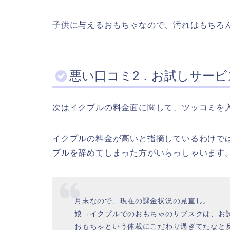
子供に与えるおもちゃなので、汚れはもちろ
悪い口コミ2．お試しサービ
次はイクプルの料金面に関して、ツッコミを
イクプルの料金が高いと指摘しているわけで
プルを辞めてしまった方がいらっしゃいます
月末なので、現在の課金状況の見直し。
娘→イクプルでのおもちゃのサブスクは、お
おもちゃという体裁にこだわり過ぎてたなと