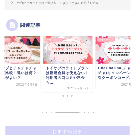
絵合わせカードとは？遊び方・できないときの対処法も紹介
関連記事
ペディア
トイペディア
トイペディア
イサブのライトプラン
ChaChaCha(チャチャ
トイサブとチャチャ
新規会員は使えない！
チャ)キャンペーン・割
を徹底比較！違いは
用者の口コミや料金
引クーポンコード...
どっちがよい？
.
2021年8月5日
2022年3
2022年2月12日
おすすめ記事