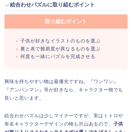
絵合わせパズルに取り組むポイント
取り組むポイント
子供が好きなイラストのものを選ぶ
裏と表で難易度が異なるものを選ぶ
何度も一緒にパズルを完成させる
興味を持ちやすい物は最優先ですね。『ワンワン』
『アンパンマン』等が好きなら、キャラクター物でも
良いと思います。
絵合わせパズルは少しマイナーですが、実はトトロや
有名キャラクターデザインの物も沢山あるので、
子供