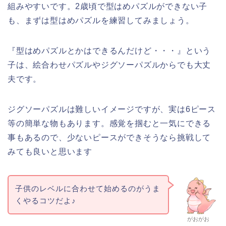
組みやすいです。2歳頃で型はめパズルができない子
も、まずは型はめパズルを練習してみましょう。
『型はめパズルとかはできるんだけど・・・』という
子は、絵合わせパズルやジグソーパズルからでも大丈
夫です。
ジグソーパズルは難しいイメージですが、実は6ピース
等の簡単な物もあります。感覚を掴むと一気にできる
事もあるので、少ないピースができそうなら挑戦して
みても良いと思います
子供のレベルに合わせて始めるのがうま
くやるコツだよ♪
がおがお