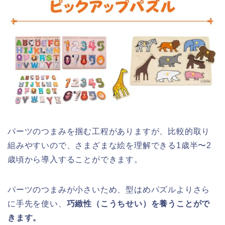
パーツのつまみを掴む工程がありますが、比較的取り
組みやすいので、さまざまな絵を理解できる1歳半〜2
歳頃から導入することができます。
パーツのつまみが小さいため、型はめパズルよりさら
に手先を使い、
巧緻性（こうちせい）を養うことがで
きます。