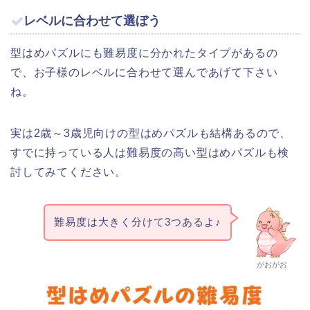
レベルに合わせて選ぼう
型はめパズルにも難易度に分かれたタイプがあるの
で、お子様のレベルに合わせて選んであげて下さい
ね。
実は2歳～3歳児向けの型はめパズルも結構あるので、
すでに持っている人は難易度の高い型はめパズルも検
討してみてください。
難易度は大きく分けて3つあるよ♪
がおがお