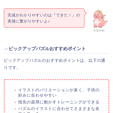
完成がわかりやすいのは『できた！』の
実感に繋がりやすいよ♪
がおがお
ピックアップパズルおすすめポイント
ピックアップパズルのおすすめポイントは、以下の通
りです。
イラストのバリエーションが多く、子供の
好みに合わせやすい
指先の器用に動かすトレーニングができる
パズルのイラストに合わせてさまざまな名