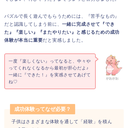
パズルで長く遊んでもらうためには、『苦手なもの』
だと認識してしまう前に、
一緒に完成させて『でき
た』『楽しい』『またやりたい』と感じるための成功
体験が本当に重要
だと実感しました。
一度『楽しくない』ってなると、中々や
ってくれなくなるから最初が肝心だよ♪
一緒に『できた！』を実感させてあげて
がおがお
ね♡
成功体験ってなぜ必要？
子供はさまざまな体験を通して「経験」を積ん