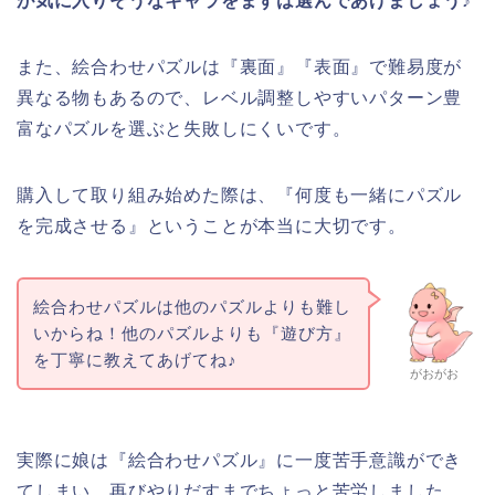
が気に入りそうなキャラをまずは選んであげましょう♪
また、絵合わせパズルは『裏面』『表面』で難易度が
異なる物もあるので、レベル調整しやすいパターン豊
富なパズルを選ぶと失敗しにくいです。
購入して取り組み始めた際は、『何度も一緒にパズル
を完成させる』ということが本当に大切です。
絵合わせパズルは他のパズルよりも難し
いからね！他のパズルよりも『遊び方』
を丁寧に教えてあげてね♪
がおがお
実際に
娘は『絵合わせパズル』に一度苦手意識ができ
てしまい、再びやりだすまでちょっと苦労しました。