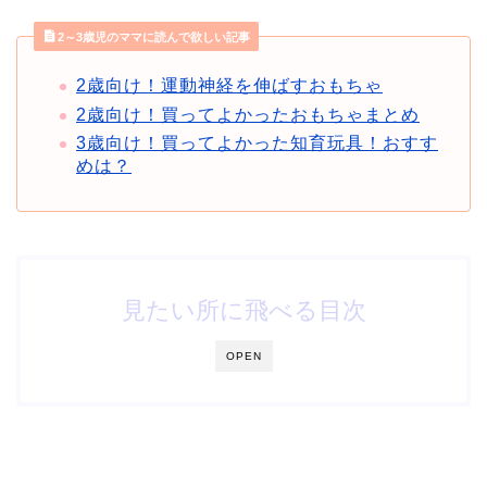
2～3歳児のママに読んで欲しい記事
2歳向け！運動神経を伸ばすおもちゃ
2歳向け！買ってよかったおもちゃまとめ
3歳向け！買ってよかった知育玩具！おすす
めは？
見たい所に飛べる目次
OPEN