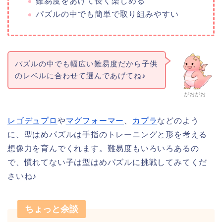
難易度をあげて長く楽しめる
パズルの中でも簡単で取り組みやすい
パズルの中でも幅広い難易度だから子供
のレベルに合わせて選んであげてね♪
がおがお
レゴデュプロ
や
マグフォーマー
、
カプラ
などのよう
に、型はめパズルは手指のトレーニングと形を考える
想像力を育んでくれます。難易度もいろいろあるの
で、慣れてない子は型はめパズルに挑戦してみてくだ
さいね♪
ちょっと余談