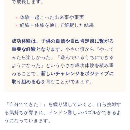
で成長します。
体験＝起こった出来事や事実
経験＝体験を通して解釈した結果
成功体験は、子供の自信や自己肯定感に繋がる
重要な経験となります。
小さい頃から『やって
みたら楽しかった』『遊んでいるうちにできる
ようになった』という小さな成功体験を積み重
ねることで、
新しいチャレンジをポジティブに
取り組める心
を育むことができます。
『自分でできた！』を繰り返していくと、自ら挑戦す
る気持ちが育まれ、ドンドン難しいパズルができるよ
うになっていきます。