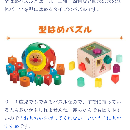
型はめパズルとは、丸・三角・四角など図形の形の立
体パーツを型にはめるタイプのパズルです。
０～１歳児でもできるパズルなので、すでに持ってい
る人も多いかもしれませんね。赤ちゃんでも握りやす
いので
「おもちゃを握ってくれない」という子にもお
すすめ
です。