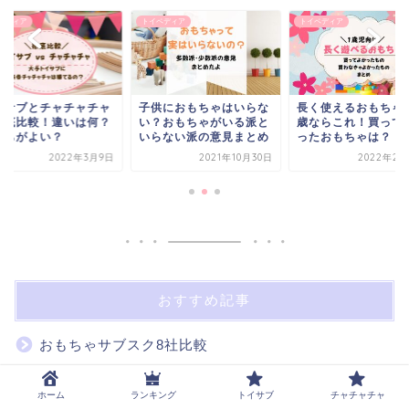
トイペディア
トイペディア
トイペディ
チャ
子供におもちゃはいらな
長く使えるおもちゃは1
トイサ
何？
い？おもちゃがいる派と
歳ならこれ！買ってよか
を徹底
いらない派の意見まとめ
ったおもちゃは？
どっち
3月9日
2021年10月30日
2022年2月24日
おすすめ記事
おもちゃサブスク8社比較
トイサブの口コミ・評判
ホーム
ランキング
トイサブ
チャチャチャ