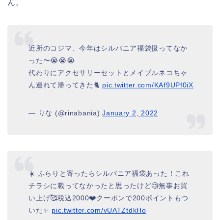
ん。
近所のコジマ、今年はシルバニア福袋扱ってなか
った〜😭😭😭
代わりにアクセサリーセットとメイプルネコちゃ
ん連れて帰ってきた🐈
pic.twitter.com/KAf9UPf0iX
— りな (@rinabania)
January 2, 2022
☀️ ふらりと寄ったらシルバニア福袋あった！これ
チラシに載ってなかったと思ったけど🧐無事お買
い上げ🥰税込2000❤️クーポンで200ポイントもつ
いた✨
pic.twitter.com/vUATZtdkHo